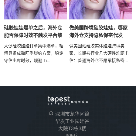
硅胶娃娃爆单之后，海外仓
做美国跨境硅胶娃娃，哪家
能否保障时效不触发平台绩
海外仓支持隐私保密代发
大促硅胶娃娃订单集中爆单，韬
做美国站硅胶实体娃娃跨境卖
博具备成熟旺季履约方案，稳定
家，长期被行业几大硬性难题卡
守住出库时效，规避 Ti...
住：普通海外仓不愿承接私密...
深圳市龙华区锦
华发工业园硅谷
大院T3栋3楼
305房