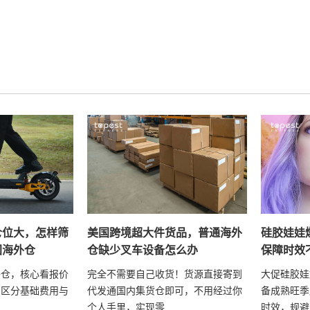
仓位大，怎样筛
美国跨境超大件货品，普通海外
硅胶娃娃
国海外仓
仓缺少叉车设备怎么办
保障时效
外仓，核心看报价
完全不需要自己收货！货源直接寄到
大促硅胶娃
、区分基础费用与
代发通国内集货仓即可，不用经过你
备成熟旺季
个人手里，实现零...
时效，规避 Ti