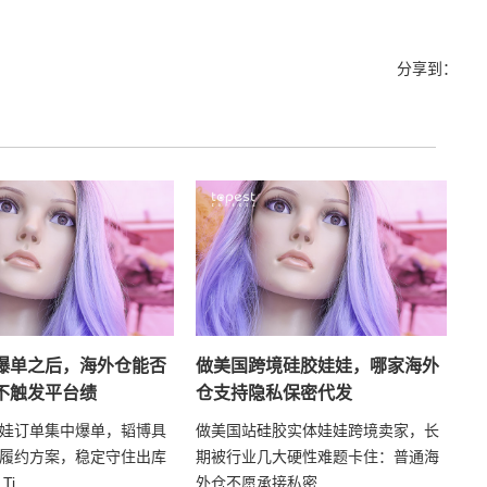
分享到：
爆单之后，海外仓能否
做美国跨境硅胶娃娃，哪家海外
不触发平台绩
仓支持隐私保密代发
娃订单集中爆单，韬博具
做美国站硅胶实体娃娃跨境卖家，长
履约方案，稳定守住出库
期被行业几大硬性难题卡住：普通海
...
外仓不愿承接私密...